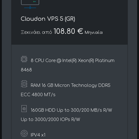
Cloudon VPS 5 (GR)
108.80 €
Ξεκινάει από
Μηνιαία
8 CPU Core @ Intel(R) Xeon(R) Platinum
8468
RAM 16 GB Micron Technology DDR5
ECC 4800 MT/s
160GB HDD Up to 300/200 MB/s R/W
Up to 3000/2000 IOPs R/W
IPV4 x1